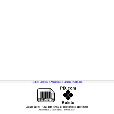
Home
|
Empresa
|
Pagamento
|
Entrega
|
Catálogo
Altana Tubes - A sua loja virtual de componentes eletrônicos
Atendendo a todo Brasil desde 2004