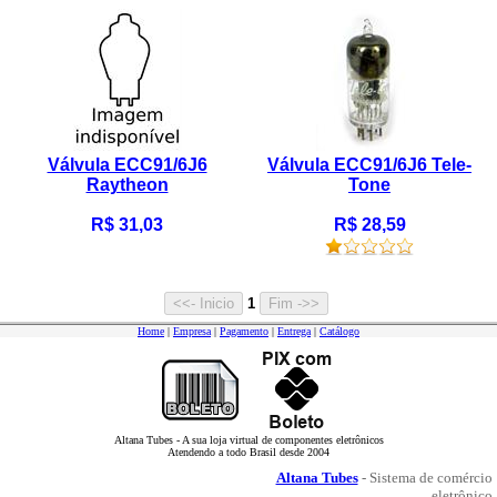
Válvula ECC91/6J6
Válvula ECC91/6J6 Tele-
Raytheon
Tone
R$ 31,03
R$ 28,59
1
Home
|
Empresa
|
Pagamento
|
Entrega
|
Catálogo
Altana Tubes - A sua loja virtual de componentes eletrônicos
Atendendo a todo Brasil desde 2004
Altana Tubes
- Sistema de comércio
eletrônico